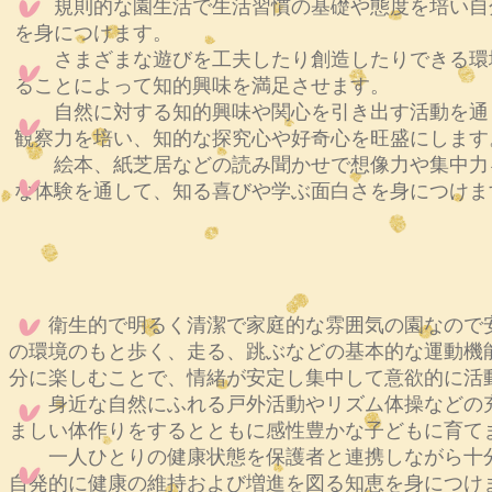
規則的な園生活で生活習慣の基礎や態度を培い自
を身につけます。
さまざまな遊びを工夫したり創造したりできる環
ることによって知的興味を満足させます。
自然に対する知的興味や関心を引き出す活動を通
観察力を培い、知的な探究心や好奇心を旺盛にします
絵本、紙芝居などの読み聞かせで想像力や集中力
な体験を通して、知る喜びや学ぶ面白さを身につけま
衛生的で明るく清潔で家庭的な雰囲気の園なので安
の環境のもと歩く、走る、跳ぶなどの基本的な運動機
分に楽しむことで、情緒が安定し集中して意欲的に活
身近な自然にふれる戸外活動やリズム体操などの充
ましい体作りをするとともに感性豊かな子どもに育て
一人ひとりの健康状態を保護者と連携しながら十分
自発的に健康の維持および増進を図る知恵を身につけ