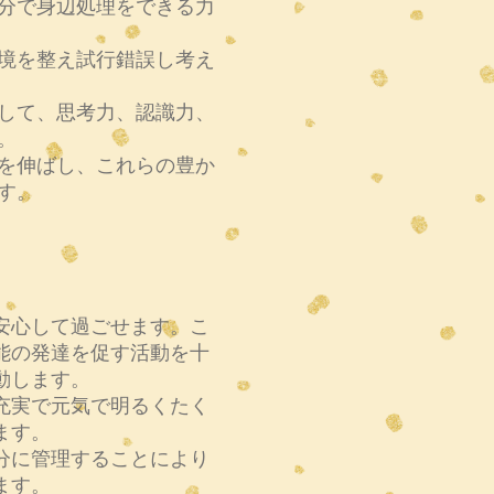
分で身辺処理をできる力
境を整え試行錯誤し考え
して、思考力、認識力、
。
を伸ばし、これらの豊か
す。
心して過ごせます。こ
能の発達を促す活動を十
動します。
実で元気で明るくたく
ます。
に管理することにより
ます。