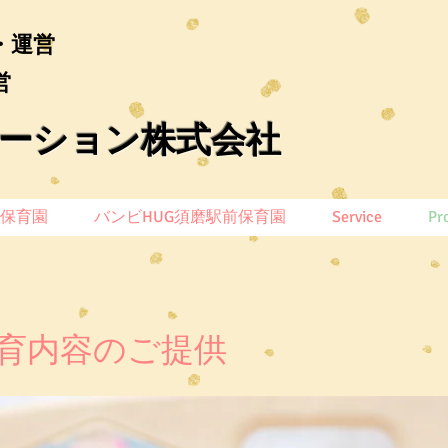
・運営
営
ション​​株式会社
前保育園
バンビHUG須磨駅前保育園
Service
Pr
保育内容のご提供