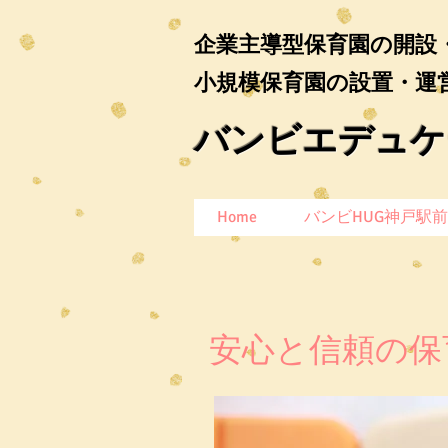
企業主導型保育園
の開設
小規模保育園の設置・運
バンビエデュケー
Home
バンビHUG神戸駅
​安心と信頼の